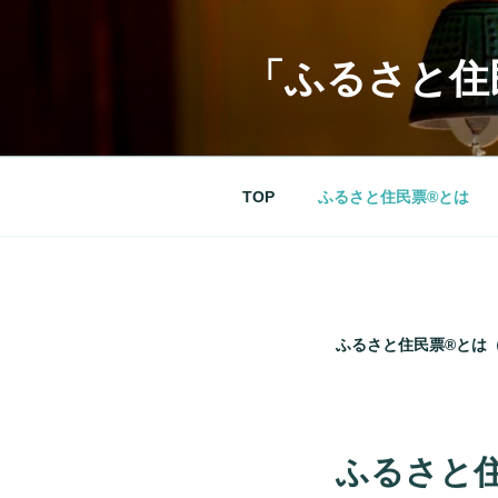
コ
ン
「ふるさと住
テ
ン
ツ
へ
ス
TOP
ふるさと住民票®とは
キ
ッ
プ
ふるさと住民票®とは
ふるさと