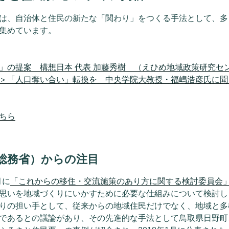
は、自治体と住民の新たな「関わり」をつくる手法として、多
集めています。
」の提案 構想日本 代表 加藤秀樹 （えひめ地域政策研究セ
＞「人口奪い合い」転換を 中央学院大教授・福嶋浩彦氏に聞
ちら
（総務省）からの注目
月に
「これからの移住・交流施策のあり方に関する検討委員会
思いを地域づくりにいかすために必要な仕組みについて検討し
りの担い手として、従来からの地域住民だけでなく、地域と多
であるとの議論があり、その先進的な手法として鳥取県日野町