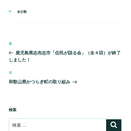
e
t
e
e
i
カ
未分類
b
t
n
l
テ
ゴ
o
e
a
リ
o
r
ー
投
k
過
前
稿
去
鹿児島県志布志市「住民が語る会」（全４回）が終了
ナ
の
しました！
ビ
投
稿
ゲ
次
次
の
ー
和歌山県かつらぎ町の取り組み
投
シ
稿
ョ
ン
検索
検
検
索
索: