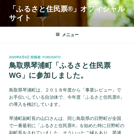
コ
「ふるさと住民票®︎」オフィシャル
ン
サイト
テ
ン
ツ
メニュー
へ
ス
キ
投
2020年8月6日
投稿者:
FURUSATO
ッ
稿
鳥取県琴浦町「ふるさと住民票
プ
日:
WG」に参加しました。
鳥取県琴浦町は、２０１８年度から「事業レビュー」で
お手伝いしている自治体で、今年度「ふるさと住民票®」
の導入を検討しています。
琴浦町副町長の山口さんは、同じ鳥取県の日野町が全国
で一番最初に「ふるさと住民票®」を始めた時に日野町の
副町長をされていました。そういったご縁もあり、琴浦