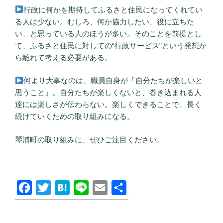
行政に何かを期待してふるさと住民になってくれてい
る人は少ない。むしろ、何か協力したい、役に立ちた
い、と思っている人のほうが多い。そのことを前提とし
て、ふるさと住民に対しての“行政サービス”という発想か
ら離れて考える必要がある。
何より大事なのは、職員自身が「自分たちが楽しいと
思うこと」。自分たちが楽しくないと、巻き込まれる人
達には楽しさが伝わらない。楽しくできることで、長く
続けていくための取り組みになる。
琴浦町の取り組みに、ぜひご注目ください。
F
T
H
L
E
共
a
w
a
i
m
有
c
i
t
n
a